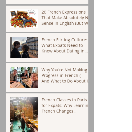
20 French Expressions
That Make Absolutely No
Sense in English (But We
Use Them Every Day)
French Flirting Culture:
What Expats Need to
Know About Dating in
Paris
Why You're Not Making
Progress in French ( -
And What to Do About It)
- French tutor Paris
French Classes in Paris
for Expats: Why Learning
French Changes
Everything