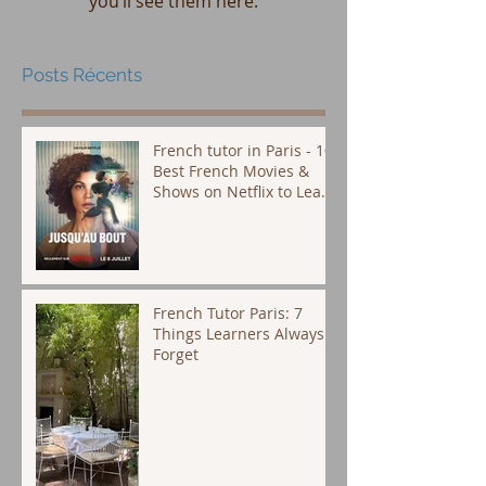
you’ll see them here.
Posts Récents
French tutor in Paris - 10
Best French Movies &
Shows on Netflix to Learn
French (Plus Subtitle Tips
That Actually Work)
French Tutor Paris: 7
Things Learners Always
Forget