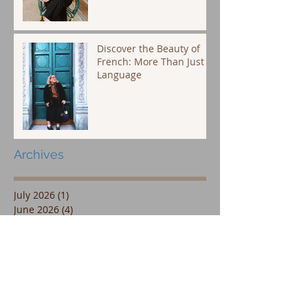
Discover the Beauty of
French: More Than Just a
Language
Archives
July 2026
(1)
1 post
June 2026
(4)
4 posts
May 2026
(2)
2 posts
April 2026
(2)
2 posts
March 2026
(1)
1 post
February 2026
(2)
2 posts
January 2026
(7)
7 posts
December 2025
(4)
4 posts