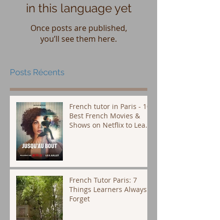
in this language yet
Once posts are published,
you’ll see them here.
Posts Récents
French tutor in Paris - 10
Best French Movies &
Shows on Netflix to Learn
French (Plus Subtitle Tips
That Actually Work)
French Tutor Paris: 7
Things Learners Always
Forget